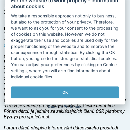
For the website to work properly - information
about cookies
Další data o dárcovství v Česku najdete od 29. listopadu
2017 v unikátní
Mapě dárcovství
2017 na webu Fóra dárců
We take a responsible approach not only to business,
Donorsforum.cz.
but also to the protection of your privacy. Therefore,
we want to ask you for your consent to the processing
Pro více informací kontaktujte:
Fórum dárců
of cookies on this website. However, we do not
Klára Šplíchalová
exaggerate their use and cookies are used only for the
splichalova@donorsforum.cz
proper functioning of the website and to improve the
user experience through statistics. By clicking the OK
O Fóru dárců:
button, you agree to the storage of statistical cookies.
Fórum dárců je jediný celorepublikový spolek zastřešující
You can adjust your preferences by clicking on Cookie
dárce v České republice. Na budování a rozvoji prostředí pro
settings, where you will also find information about
dárcovství pracuje Fórum dárců úspěšně již více než 20 let,
individual cookie files.
od roku 1997. Při Fóru dárců se vyprofilovala Asociace
nadací, Asociace nadačních fondů a Asociace firemních
nadací a fondů, které sdružují šest desítek členů.
OK
Fórum dárců se aktivně účastní legislativních procesů
směřujících k prosazování zlepšení podmínek pro dárcovství
a rozvoje veřejně prospěšných aktivit v České republice.
Cookies Prefences
Fórum dárců je jedním ze zakládajících členů CSR platformy
Byznys pro společnost.
Fórum dárců přispívá k formování dárcovského prostředí