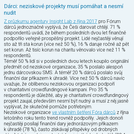
Dárci: neziskové projekty musí pomáhat a nesmí
nudit
Z průzkumu agentury Insight Lab z října 2017
pro Fórum
dárců jednoznačně vyplývá, že Češi darovat chtějí. 71 %
respondentů uvádí, že během posledních dvou let finančně
podpořilo veřejně prospěšný projekt. Lidé nejčastěji věnují
sto až tři sta korun (více než 50 %), 16 % daruje ročně až pět
set korun. Až tisíc korun na charitu věnovalo více než 11 %
respondentů.
Téměř 50 % lidí si v posledních dvou letech koupilo originální
předmět od neziskové organizace, 35 % poslalo alespoň
jednu dárcovskou SMS. A téměř 20 % dárců poslalo svůj
finanční dar příkazem k úhradě. Více než 50 % dárců navíc
uvažuje, že oblíbenou neziskovou organizaci podpoří
v charitativní crowdfundingové kampani. Pro 35 %
respondentů je důležité, aby je charitativní crowdfundingový
projekt zaujal, především nesmí být nudný a musí z něj jasně
vyplývat, že skutečně pomůže potřebným.
Neziskové organizace
ve vlastním šetření Fóra dárců
z října
letošního roku tento trend rovněž podpořily. Jejich donoři
nejčastěji posílají finanční dary jednorázovým příkazem
k úhradě (78 %), často získávají příspěvky od drobných