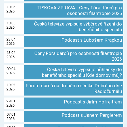
10.06
TISKOVÁ ZPRÁVA - Ceny Fóra dárců pro
2026
osobnosti filantropie 2026
18.05
Česká televize vypisuje výběrové řízení do
2026
benefičního speciálu
23.04
Podcast s Lubošem Krapkou
2026
13.04
Ceny Fóra dárců pro osobnosti filantropie
2026
2026
09.04
Česká televize vypisuje přihlášky do
2026
benefičního speciálu Kde domov můj?
19.02
Fórum dárců na druhém ročníku Dobrého dne
2026
Radiožurnálu
29.01
Podcast s Jiřím Hofreitrem
2026
07.01
Podcast s Janem Perglerem
2026