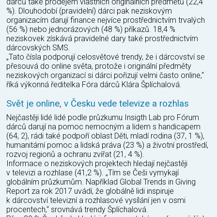
dárců také prodejem vlastních originálních předmětů (22,4
%). Dlouhodobí (pravidelní) dárci pak neziskovým
organizacím darují finance nejvíce prostřednictvím trvalých
(56 %) nebo jednorázových (48 %) příkazů. 18,4 %
neziskovek získává pravidelné dary také prostřednictvím
dárcovských SMS.
„Tato čísla podporují celosvětové trendy, že i dárcovství se
přesouvá do online světa, protože i originální předměty
neziskových organizací si dárci pořizují velmi často online,“
říká výkonná ředitelka Fóra dárců Klára Šplíchalová.
Svět je online, v Česku vede televize a rozhlas
Nejčastěji lidé lidé podle průzkumu Insigth Lab pro Fórum
dárců darují na pomoc nemocným a lidem s handicapem
(64, 2), rádi také podpoří oblast Děti, mladí rodina (37, 1 %),
humanitární pomoc a lidská práva (23 %) a životní prostředí,
rozvoj regionů a ochranu zvířat (21, 4 %).
Informace o neziskových projektech hledají nejčastěji
v televizi a rozhlase (41,2 %). „Tím se Češi vymykají
globálním průzkumům. Například Global Trends in Giving
Report za rok 2017 uvádí, že globálně lidi inspiruje
k dárcovství televizní a rozhlasové vysílání jen v osmi
procentech,“ srovnává trendy Šplíchalová.