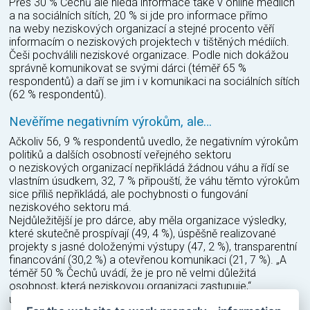
Přes 30 % Čechů ale hledá informace také v online médiích
a na sociálních sítích, 20 % si jde pro informace přímo
na weby neziskových organizací a stejné procento věří
informacím o neziskových projektech v tištěných médiích.
Češi pochválili neziskové organizace. Podle nich dokážou
správně komunikovat se svými dárci (téměř 65 %
respondentů) a daří se jim i v komunikaci na sociálních sítích
(62 % respondentů).
Nevěříme negativním výrokům, ale…
Ačkoliv 56, 9 % respondentů uvedlo, že negativním výrokům
politiků a dalších osobností veřejného sektoru
o neziskových organizací nepřikládá žádnou váhu a řídí se
vlastním úsudkem, 32, 7 % připouští, že váhu těmto výrokům
sice příliš nepřikládá, ale pochybnosti o fungování
neziskového sektoru má.
Nejdůležitější je pro dárce, aby měla organizace výsledky,
které skutečně prospívají (49, 4 %), úspěšně realizované
projekty s jasné doloženými výstupy (47, 2 %), transparentní
financování (30,2 %) a otevřenou komunikaci (21, 7 %). „A
téměř 50 % Čechů uvádí, že je pro ně velmi důležitá
osobnost, která neziskovou organizaci zastupuje,“
upozorňuje Šplíchalová.