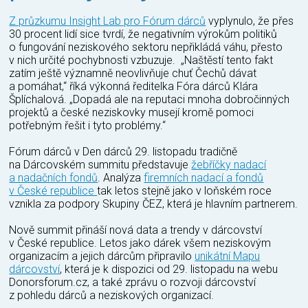
Z průzkumu Insight Lab pro Fórum dárců
vyplynulo, že přes
30 procent lidí sice tvrdí, že negativním výrokům politiků
o fungování neziskového sektoru nepřikládá váhu, přesto
v nich určité pochybnosti vzbuzuje. „Naštěstí tento fakt
zatím ještě významně neovlivňuje chuť Čechů dávat
a pomáhat,“ říká výkonná ředitelka Fóra dárců Klára
Šplíchalová. „Dopadá ale na reputaci mnoha dobročinných
projektů a české neziskovky musejí kromě pomoci
potřebným řešit i tyto problémy.“
Fórum dárců v Den dárců 29. listopadu tradičně
na Dárcovském summitu představuje
žebříčky nadací
a nadačních fondů
. Analýza
firemních nadací a fondů
v České republice
tak letos stejně jako v loňském roce
vznikla za podpory Skupiny ČEZ, která je hlavním partnerem.
Nově summit přináší nová data a trendy v dárcovství
v České republice. Letos jako dárek všem neziskovým
organizacím a jejich dárcům připravilo
unikátní Mapu
dárcovství
, která je k dispozici od 29. listopadu na webu
Donorsforum.cz, a také zprávu o rozvoji dárcovství
z pohledu dárců a neziskových organizací.