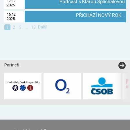
17.12
Podcast s Klárou Šplíchalovou
2025
16.12
PŘICHÁZÍ NOVÝ ROK...
2025
Další
1
2
3
...
13
Partneři