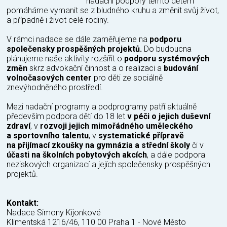
nadační podpory těmto dětem
pomáháme vymanit se z bludného kruhu a změnit svůj život,
a případně i život celé rodiny.
V rámci nadace se dále zaměřujeme na
podporu
společensky prospěšných projektů.
Do budoucna
plánujeme naše aktivity rozšířit o
podporu systémových
změn
skrz advokační činnost a o realizaci a
budování
volnočasových center
pro děti ze sociálně
znevýhodněného prostředí.
Mezi nadační programy a podprogramy patří aktuálně
především podpora dětí do 18 let
v péči o jejich duševní
zdraví
, v
rozvoji jejich mimořádného uměleckého
a sportovního talentu
, v
systematické přípravě
na přijímací zkoušky na gymnázia a střední školy
či v
účasti na školních pobytových akcích
, a dále podpora
neziskových organizací a jejích společensky prospěšných
projektů.
Kontakt:
Nadace Simony Kijonkové
Klimentská 1216/46, 110 00 Praha 1 - Nové Město