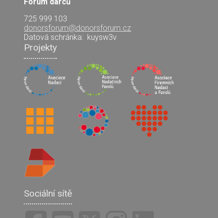
Fórum dárců
725 999 103
donorsforum@donorsforum.cz
Datová schránka:
kuysw3v
Projekty
Sociální sítě
Facebook
YouTube
X
Instagram
LinkedIn