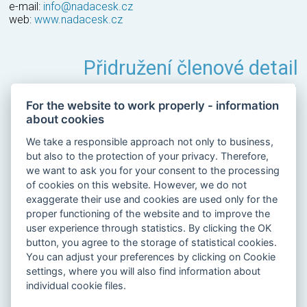
e-mail:
info@nadacesk.cz
web:
www.nadacesk.cz
Přidružení členové detail
Česko-německý fond budoucnosti - Nadační fond
For the website to work properly - information
about cookies
Nadace na ochranu zvířat
Nadace Leontinka
We take a responsible approach not only to business,
Nadace Simony Kijonkové
but also to the protection of your privacy. Therefore,
Nadační fond Kapka naděje
we want to ask you for your consent to the processing
of cookies on this website. However, we do not
Nadační fond MUŽI PROTI RAKOVINĚ
exaggerate their use and cookies are used only for the
proper functioning of the website and to improve the
Nadační fond Slavie
user experience through statistics. By clicking the OK
button, you agree to the storage of statistical cookies.
Nadační fond Vltavské filharmonie
You can adjust your preferences by clicking on Cookie
Via Comenia nadační fond
settings, where you will also find information about
individual cookie files.