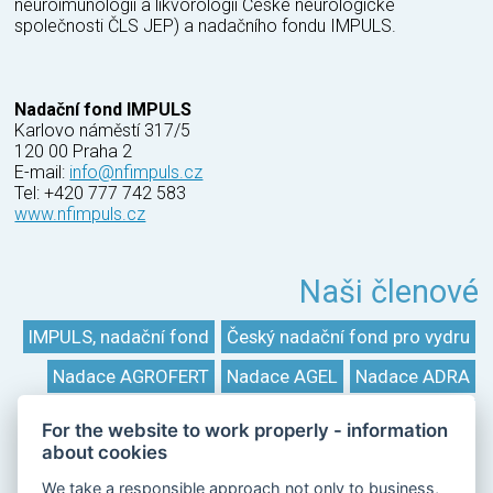
neuroimunologii a likvorologii České neurologické
společnosti ČLS JEP) a nadačního fondu IMPULS.
Nadační fond IMPULS
Karlovo náměstí 317/5
120 00 Praha 2
E-mail:
info@nfimpuls.cz
Tel: +420 777 742 583
www.nfimpuls.cz
Naši členové
IMPULS, nadační fond
Český nadační fond pro vydru
Nadace AGROFERT
Nadace AGEL
Nadace ADRA
Nadace české architektury
Nadace Bona
For the website to work properly - information
about cookies
Nadace ČEZ
Nadace Český hudební fond
We take a responsible approach not only to business,