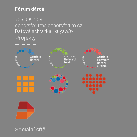
Fórum dárců
725 999 103
donorsforum@donorsforum.cz
Datová schránka:
kuysw3v
Projekty
Sociální sítě