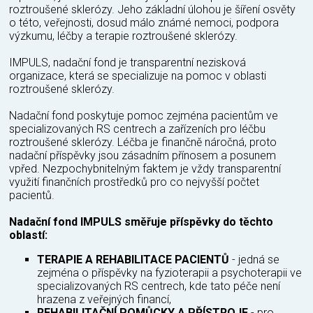
roztroušené sklerózy. Jeho základní úlohou je šíření osvěty
o této, veřejnosti, dosud málo známé nemoci, podpora
výzkumu, léčby a terapie roztroušené sklerózy.
IMPULS, nadační fond je transparentní nezisková
organizace, která se specializuje na pomoc v oblasti
roztroušené sklerózy.
Nadační fond poskytuje pomoc zejména pacientům ve
specializovaných RS centrech a zařízeních pro léčbu
roztroušené sklerózy. Léčba je finančně náročná, proto
nadační příspěvky jsou zásadním přínosem a posunem
vpřed. Nezpochybnitelným faktem je vždy transparentní
využití finančních prostředků pro co nejvyšší počtet
pacientů.
Nadační fond IMPULS směřuje příspěvky do těchto
oblastí:
TERAPIE A REHABILITACE PACIENTŮ
- jedná se
zejména o příspěvky na fyzioterapii a psychoterapii ve
specializovaných RS centrech, kde tato péče není
hrazena z veřejných financí,
REHABILITAČNÍ POMŮCKY A PŘÍSTROJE
- pro