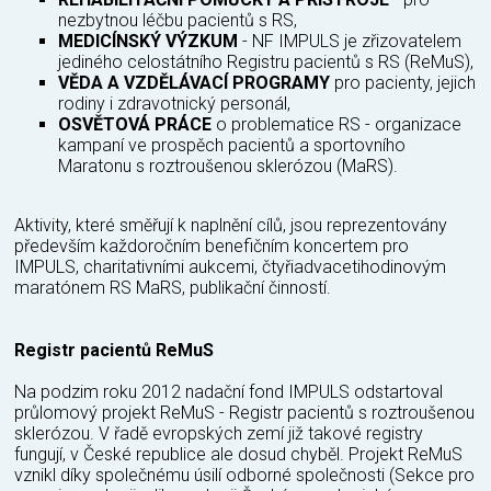
nezbytnou léčbu pacientů s RS,
MEDICÍNSKÝ VÝZKUM
- NF IMPULS je zřizovatelem
jediného celostátního Registru pacientů s RS (ReMuS),
VĚDA A VZDĚLÁVACÍ PROGRAMY
pro pacienty, jejich
rodiny i zdravotnický personál,
OSVĚTOVÁ PRÁCE
o problematice RS - organizace
kampaní ve prospěch pacientů a sportovního
Maratonu s roztroušenou sklerózou (MaRS).
Aktivity, které směřují k naplnění cílů, jsou reprezentovány
především každoročním benefičním koncertem pro
IMPULS, charitativními aukcemi, čtyřiadvacetihodinovým
maratónem RS MaRS, publikační činností.
Registr pacientů ReMuS
Na podzim roku 2012 nadační fond IMPULS odstartoval
průlomový projekt ReMuS - Registr pacientů s roztroušenou
sklerózou. V řadě evropských zemí již takové registry
fungují, v České republice ale dosud chyběl. Projekt ReMuS
vznikl díky společnému úsilí odborné společnosti (Sekce pro