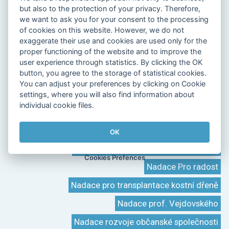
Nadace Divoké husy
Nadace Dětský mozek
but also to the protection of your privacy. Therefore,
Nadace Charty 77
Nadace Generali České pojišťovny
we want to ask you for your consent to the processing
of cookies on this website. However, we do not
Nadace Ivana Dejmala pro ochranu přírody
exaggerate their use and cookies are used only for the
proper functioning of the website and to improve the
Nadace Jedličkova ústavu
user experience through statistics. By clicking the OK
button, you agree to the storage of statistical cookies.
Nadace O2
Nadace MONETA Clementia
You can adjust your preferences by clicking on Cookie
Nadace ORLEN Unipetrol
Nadace Občanského fóra
settings, where you will also find information about
individual cookie files.
Nadace pojišťovny Kooperativa
Nadace Partnerství
Nadace Preciosa
OK
Nadace pro podporu hasičského hnutí
Cookies Prefences
Nadace Pro radost
Nadace pro transplantace kostní dřeně
Nadace prof. Vejdovského
Nadace rozvoje občanské společnosti